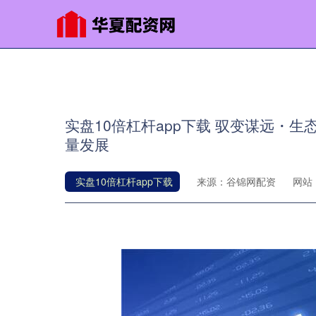
实盘10倍杠杆app下载 驭变谋远・
量发展
实盘10倍杠杆app下载
来源：谷锦网配资
网站