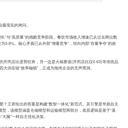
业最现实的拷问。
长”与“高质量”的残酷竞争阶段。餐饮市场收入增速已从过去两位数
为3.8%。核心矛盾已从外部“增量竞争”，转向内部“存量争夺”的效
的开闭店比逆势狂奔，另一边是火锅赛道(开闭店比仅0.63)等传统品
四大供应链“效率枷锁”，正成为拖垮企业的无声黑洞。
塑？王君给出的答案是构建“数智一体化”新范式。其引擎是华鼎自主
模型，该模型涵盖仓储模型和运输模型两部分，底层逻辑是基于“基
“大脑”一样自主优化决策。