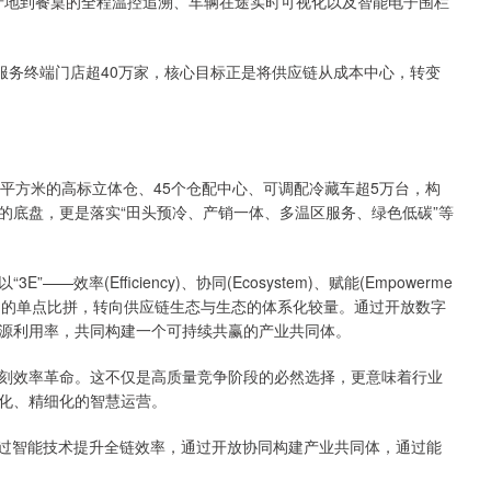
从产地到餐桌的全程温控追溯、车辆在途实时可视化以及智能电子围栏
服务终端门店超40万家，核心目标正是将供应链从成本中心，转变
平方米的高标立体仓、45个仓配中心、可调配冷藏车超5万台，构
的底盘，更是落实“田头预冷、产销一体、多温区服务、绿色低碳”等
率(Efficiency)、协同(Ecosystem)、赋能(Empowerme
业间的单点比拼，转向供应链生态与生态的体系化较量。通过开放数字
源利用率，共同构建一个可持续共赢的产业共同体。
刻效率革命。这不仅是高质量竞争阶段的必然选择，更意味着行业
化、精细化的智慧运营。
通过智能技术提升全链效率，通过开放协同构建产业共同体，通过能