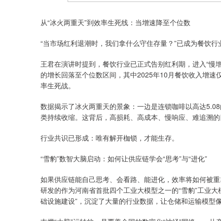
从“冰火两重天”到效率生死线：当增速降至个位数
“当市场红利退潮时，我们拿什么守住存量？”已成为餐饮行
王君在演讲时提到，餐饮行业已正式告别红利期，进入“慢增
的增长回落至个位数区间，其中2025年10月餐饮收入增速仅
率生死战。
数据揭示了冰火两重天的景象：一边是连锁咖啡以高达5.08
类持续收缩。这背后，高损耗、高成本、慢响应、难追溯的
行业共识已形成：唯有解开枷锁，才能生存。
“雪豹”数智大脑启动：如何让供应链学会“思考”与“进化”
如果供应链能自己思考、会看路、能进化，效率将如何被重
研发的作为河南省首批四个工业大模型之一的“雪豹”工业大
础设施建设”，沉淀了大量的行业数据，让仓储和运输模型像