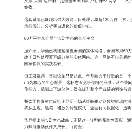
支撑“大脑”运转的，是覆盖全国的数字化“神经”网络——
签收。
这套系统已展现出强大效能：日处理订单超120万件，累计
为能感知、分析和自进化的价值中心。
60万平方米仓网与“3E”生态的长期主义
据介绍，华鼎已构建起覆盖全国的实体网络，全国布局60万
建了日均处理百万级订单的实体网络。这一网络不仅是履约
国家倡议的实践基础。
但王君强调，基础设施只是起点。华鼎致力于打造的是一个以“3E”——效
nt)为核心的生态愿景。这标志着竞争逻辑的升维：从企
化能力，赋能上下游伙伴，旨在提升整个产业链的韧性与资
餐饮零售食材供应链正经历一场从经验驱动到数智驱动的深
将从主观、黑箱、粗放的传统模式，全面转向数据化、透明
华鼎提出的“3E”生态战略，正是这一转型的系统性回应：
力赋能推动伙伴共成长。（何金）