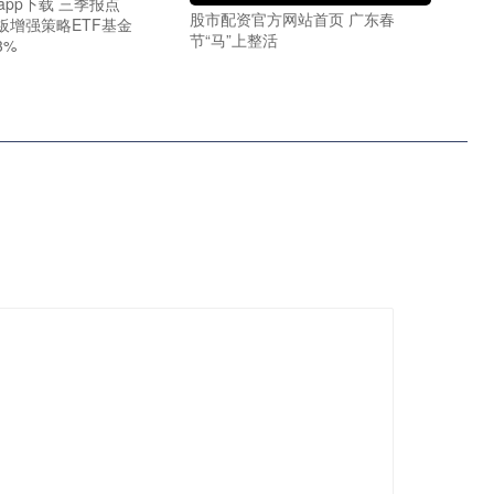
app下载 三季报点
股市配资官方网站首页 广东春
板增强策略ETF基金
节“马”上整活
3%