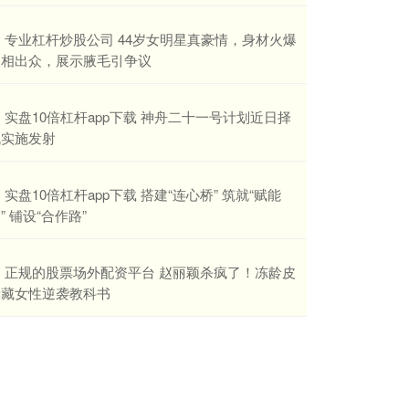
​专业杠杆炒股公司 44岁女明星真豪情，身材火爆
长相出众，展示腋毛引争议
​实盘10倍杠杆app下载 神舟二十一号计划近日择
机实施发射
​实盘10倍杠杆app下载 搭建“连心桥” 筑就“赋能
” 铺设“合作路”
​正规的股票场外配资平台 赵丽颖杀疯了！冻龄皮
囊藏女性逆袭教科书