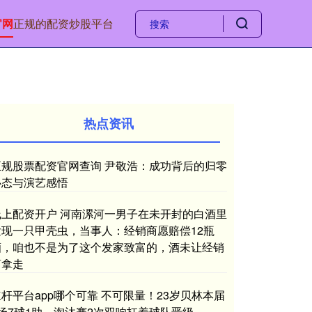
官网
正规的配资炒股平台
热点资讯
正规股票配资官网查询 尹敬浩：成功背后的归零
心态与演艺感悟
线上配资开户 河南漯河一男子在未开封的白酒里
发现一只甲壳虫，当事人：经销商愿赔偿12瓶
酒，咱也不是为了这个发家致富的，酒未让经销
商拿走
杠杆平台app哪个可靠 不可限量！23岁贝林本届
8场7球1助，淘汰赛2次双响扛着球队晋级